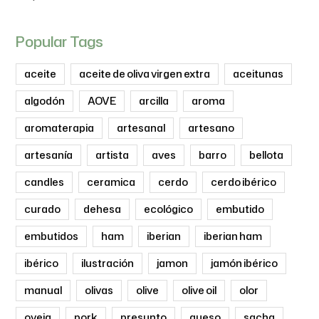
Popular Tags
aceite
aceite de oliva virgen extra
aceitunas
algodón
AOVE
arcilla
aroma
aromaterapia
artesanal
artesano
artesanía
artista
aves
barro
bellota
candles
ceramica
cerdo
cerdo ibérico
curado
dehesa
ecológico
embutido
embutidos
ham
iberian
iberian ham
ibérico
ilustración
jamon
jamón ibérico
manual
olivas
olive
olive oil
olor
oveja
pork
presunto
queso
sacha