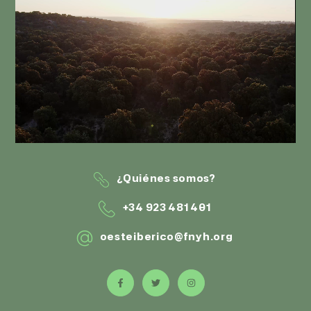
¿Quiénes somos?
+34 923 481 401
oesteiberico@fnyh.org