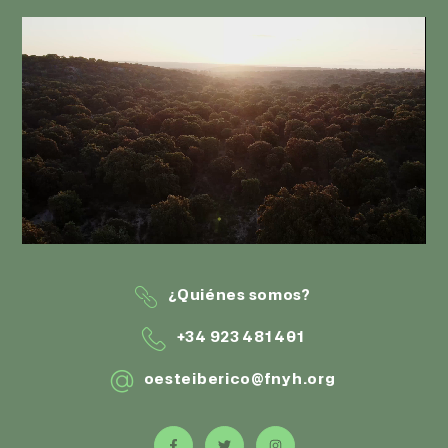
¿Quiénes somos?
+34 923 481 401
oesteiberico@fnyh.org