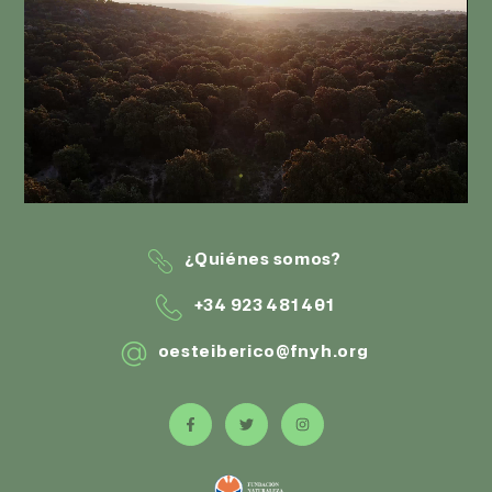
¿Quiénes somos?
+34 923 481 401
oesteiberico@fnyh.org