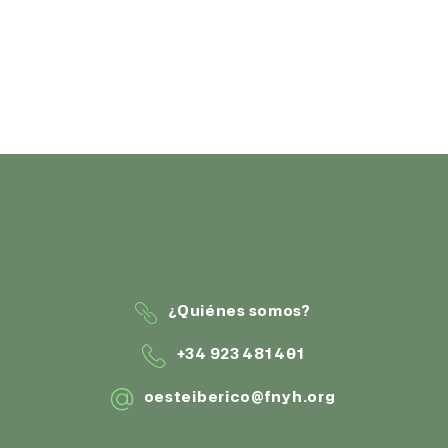
¿Quiénes somos?
+34 923 481 401
oesteiberico@fnyh.org