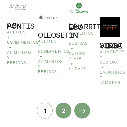
AS PONTIS
LA CHARRITA ECO
ACEITES
OLEOSETIN
ALIMENTOS
Y
Y
ACEITES
CONDIMENTOS
BEBIDAS
SIEGA VERDE
Y
CONDIMENTOS
ALIMENTOS
ALIMENTOS
DULCES
Y
Y
Y MIEL
ALIMENTOS
BEBIDAS
BEBIDAS
Y
HUEVOS
BEBIDAS
EMBUTIDOS
Y
JAMONES
1
2