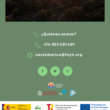
¿Quiénes somos?
+34 923 481 401
oesteiberico@fnyh.org