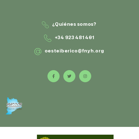
¿Quiénes somos?
+34 923 481 401
oesteiberico@fnyh.org