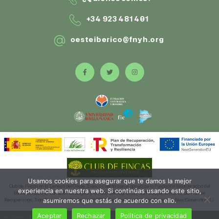
+34 923 481 401
oesteiberico@fnyh.org
Usamos cookies para asegurar que te damos la mejor
Club de Fincas en la Dehesa del Oeste Ibérico cuenta con el apoyo de la Fundación Biodiversidad del
experiencia en nuestra web. Si continúas usando este sitio,
Ministerio para la Transición Ecológica y el Reto Demográfico (MITECO) en el marco del Plan de
asumiremos que estás de acuerdo con ello.
Recuperación, Transformación y Resiliencia (PRTR), financiado por la Unión Europea – NextGenerationEU.
Aceptar
Rechazar
Política de privacidad
Aviso legal
|
Política de Cookies
|
Política de privacidad
|
Accesibilidad