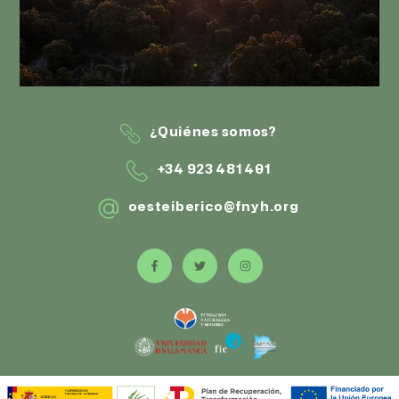
¿Quiénes somos?
+34 923 481 401
oesteiberico@fnyh.org