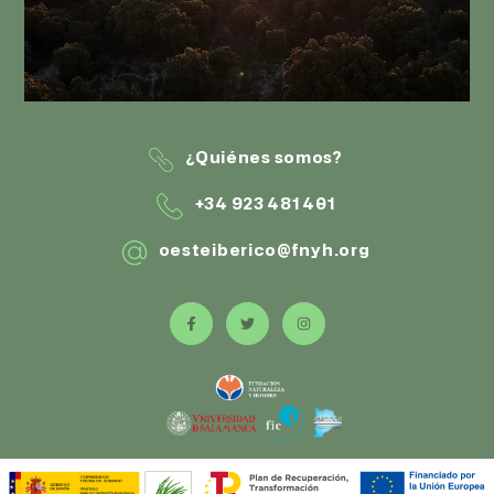
¿Quiénes somos?
+34 923 481 401
oesteiberico@fnyh.org