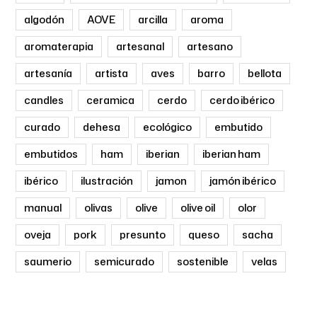
algodón
AOVE
arcilla
aroma
aromaterapia
artesanal
artesano
artesanía
artista
aves
barro
bellota
candles
ceramica
cerdo
cerdo ibérico
curado
dehesa
ecológico
embutido
embutidos
ham
iberian
iberian ham
ibérico
ilustración
jamon
jamón ibérico
manual
olivas
olive
olive oil
olor
oveja
pork
presunto
queso
sacha
saumerio
semicurado
sostenible
velas