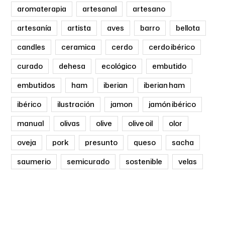
aromaterapia
artesanal
artesano
artesanía
artista
aves
barro
bellota
candles
ceramica
cerdo
cerdo ibérico
curado
dehesa
ecológico
embutido
embutidos
ham
iberian
iberian ham
ibérico
ilustración
jamon
jamón ibérico
manual
olivas
olive
olive oil
olor
oveja
pork
presunto
queso
sacha
saumerio
semicurado
sostenible
velas