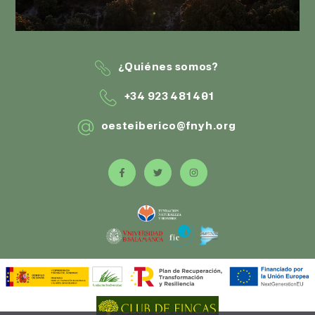
¿Quiénes somos?
+34 923 481 401
oesteiberico@fnyh.org