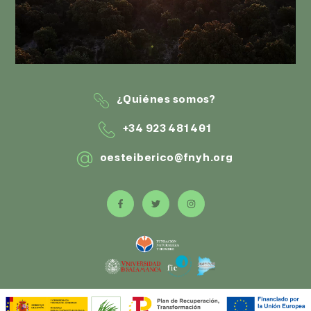
¿Quiénes somos?
+34 923 481 401
oesteiberico@fnyh.org