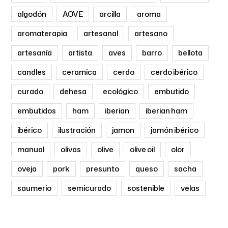
algodón
AOVE
arcilla
aroma
aromaterapia
artesanal
artesano
artesanía
artista
aves
barro
bellota
candles
ceramica
cerdo
cerdo ibérico
curado
dehesa
ecológico
embutido
embutidos
ham
iberian
iberian ham
ibérico
ilustración
jamon
jamón ibérico
manual
olivas
olive
olive oil
olor
oveja
pork
presunto
queso
sacha
saumerio
semicurado
sostenible
velas