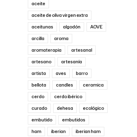
aceite
aceite de oliva virgen extra
aceitunas
algodón
AOVE
arcilla
aroma
aromaterapia
artesanal
artesano
artesanía
artista
aves
barro
bellota
candles
ceramica
cerdo
cerdo ibérico
curado
dehesa
ecológico
embutido
embutidos
ham
iberian
iberian ham