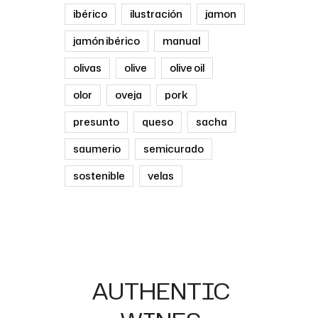
ibérico
ilustración
jamon
jamón ibérico
manual
olivas
olive
olive oil
olor
oveja
pork
presunto
queso
sacha
saumerio
semicurado
sostenible
velas
AUTHENTIC