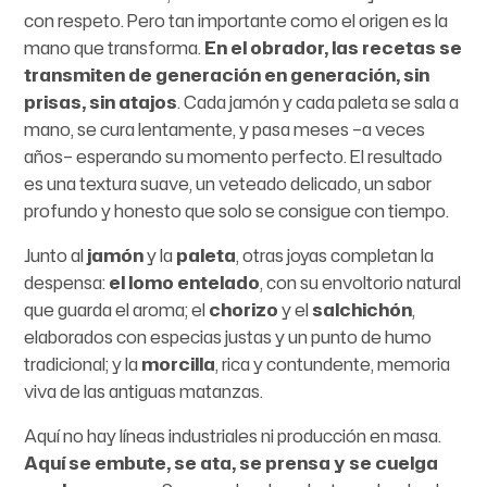
con respeto. Pero tan importante como el origen es la
mano que transforma.
En el obrador, las recetas se
transmiten de generación en generación, sin
prisas, sin atajos
. Cada jamón y cada paleta se sala a
mano, se cura lentamente, y pasa meses –a veces
años– esperando su momento perfecto. El resultado
es una textura suave, un veteado delicado, un sabor
profundo y honesto que solo se consigue con tiempo.
Junto al
jamón
y la
paleta
, otras joyas completan la
despensa:
el lomo entelado
, con su envoltorio natural
que guarda el aroma; el
chorizo
y el
salchichón
,
elaborados con especias justas y un punto de humo
tradicional; y la
morcilla
, rica y contundente, memoria
viva de las antiguas matanzas.
Aquí no hay líneas industriales ni producción en masa.
Aquí se embute, se ata, se prensa y se cuelga