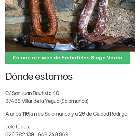
Enlace a la web de Embutidos Siega Verde
Dónde estamos
C/ San Juan Bautista 40
37488 Villar de la Yegua (Salamanca).
A unos 110km de Salamanca y a 20 de Ciudad Rodrigo.
Télefonos:
626 782 139 648 240 869