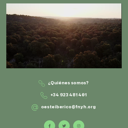
¿Quiénes somos?
+34 923 481 401
oesteiberico@fnyh.org