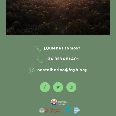
¿Quiénes somos?
+34 923 481 401
oesteiberico@fnyh.org