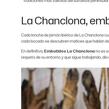
tradiciones más valiosas del suroeste peninsular.
La Chanclona, emb
Cada loncha de jamón ibérico de La Chanclona cuent
cada bocado se descubren matices que hablan de
En definitiva,
Embutidos La Chanclona
no es s
respeto de su entorno y que sigue trabajando, día a