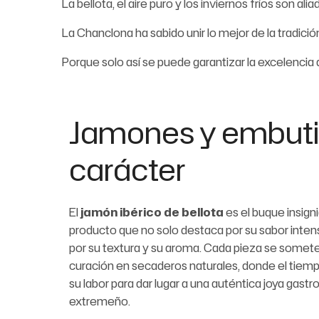
La bellota, el aire puro y los inviernos fríos son 
La Chanclona ha sabido unir lo mejor de la tradi
Porque solo así se puede garantizar la excelenc
Jamones y embuti
carácter
El
jamón ibérico de bellota
es el buque insign
producto que no solo destaca por su sabor intens
por su textura y su aroma. Cada pieza se somete
curación en secaderos naturales, donde el tiempo,
su labor para dar lugar a una auténtica joya gas
extremeño.