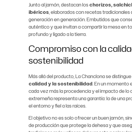
Junto al jamón, destacan los
chorizos, salchi
ibéricos
, elaborados con recetas tradicionales
generación en generación. Embutidos que conser
auténtico y que invitan a compartir la mesa en to
profundo y ligado a la tierra.
Compromiso con la calidad
sostenibilidad
Más allá del producto, La Chanclona se distingu
calidad y la sostenibilidad
. En un momento e
cada vez más la procedencia y el impacto de l
extremeña representa una garantía: la de una pr
el entorno y fiel a las raíces.
El objetivo no es solo ofrecer un buen jamón, s
de producción que protege la dehesa y que asegu