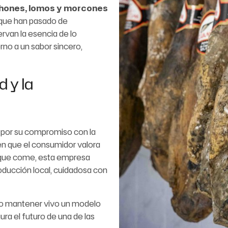
chones, lomos y morcones
 que han pasado de
van la esencia de lo
rno a un sabor sincero,
 y la
e por su compromiso con la
n que el consumidor valora
o que come, esta empresa
oducción local, cuidadosa con
ino mantener vivo un modelo
ra el futuro de una de las