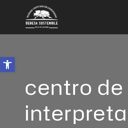
Abrir barra de herramientas
centro de
interpret