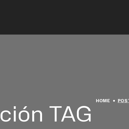
HOME
POS
ación TAG