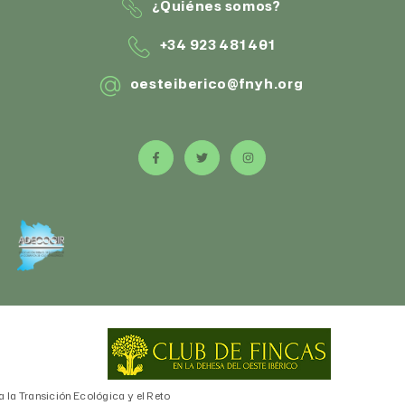
¿Quiénes somos?
+34 923 481 401
oesteiberico@fnyh.org
a la Transición Ecológica y el Reto