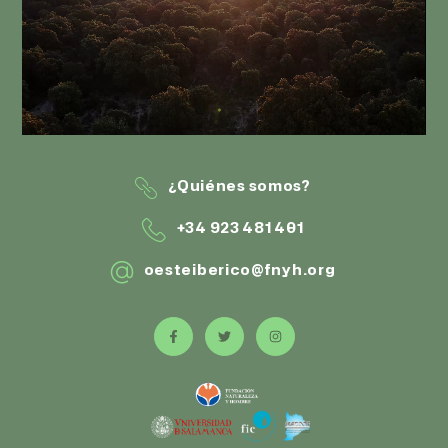
¿Quiénes somos?
+34 923 481 401
oesteiberico@fnyh.org